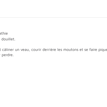
athie
 douillet.
câliner un veau, courir derrière les moutons et se faire piquer 
y perdre.