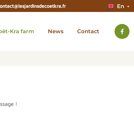
En
ontact@lesjardinsdecoetkra.fr
oët-Kra farm
News
Contact
ssage !