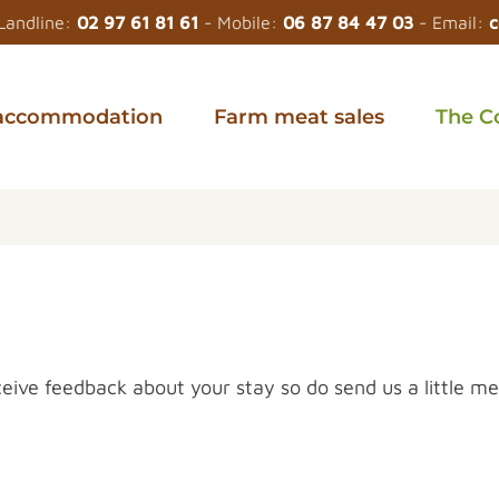
Landline:
02 97 61 81 61
- Mobile:
06 87 84 47 03
- Email:
c
accommodation
Farm meat sales
The C
ive feedback about your stay so do send us a little me