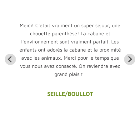
 bien
our
jument
reaux(
Merci! C'était vraiment un super séjour, une
Nou
 fait
chouette parenthèse! La cabane et
endro
e des
l'environnement sont vraiment parfait. Les
trè
ré:
enfants ont adorés la cabane et la proximité
Armel
mp que
avec les animaux. Merci pour le temps que
parta
ns qui
vous nous avez consacré. On reviendra avec
a
 jument
grand plaisir !
ps de
e foin,
SEILLE/BOULLOT
A
merci
de vie.