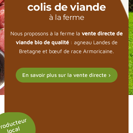
colis de viande
à la ferme
Nous proposons à la ferme la
vente directe de
viande bio de qualité
: agneau Landes de
Bretagne et bœuf de race Armoricaine.
En savoir plus sur la vente directe
Pr
o
d
u
c
t
e
u
r
l
o
c
al