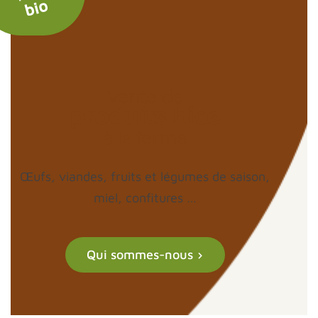
bio
Vente de
produits bios
à la ferme
Œufs, viandes, fruits et légumes de saison,
miel, confitures …
Qui sommes-nous